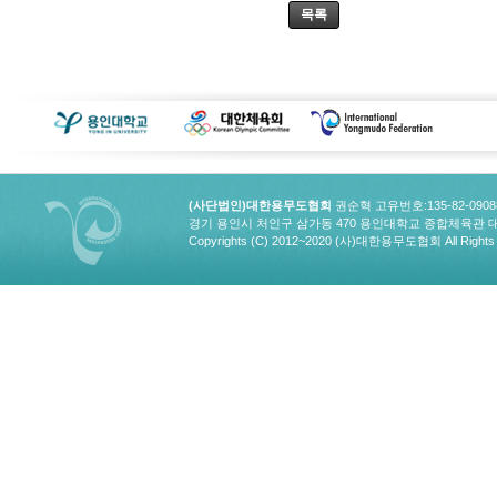
목록
(사단법인)대한용무도협회
권순혁 고유번호:135-82-090
경기 용인시 처인구 삼가동 470 용인대학교 종합체육관 대한용무도협회
Copyrights (C) 2012~2020 (사)대한용무도협회 All Rights 