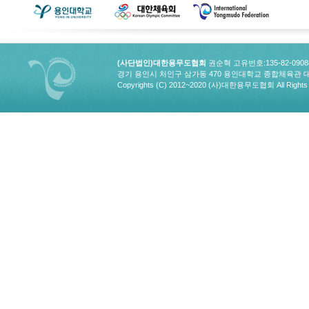
(사단법인)대한용무도협회
권순혁 고유번호:135-82-090
경기 용인시 처인구 삼가동 470 용인대학교 종합체육관 대한용무도협회
Copyrights (C) 2012~2020 (사)대한용무도협회 All Rights 