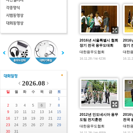
2016년 서울특별시 협회
201
장기 전국 용무도대회
장기 
대한용무도협회
대한
16.11.28 / hit 4236
16.11.2
2026.08
일
월
화
수
목
금
토
1
2
3
4
5
6
7
8
9
10
11
12
13
14
15
2012년 인도네시아 용무
201
16
17
18
19
20
21
22
도팀 전지훈련
전국 
23
24
25
26
27
28
29
대한용무도협회
대한
30
31
16.11.28 / hit 4559
16.11.2