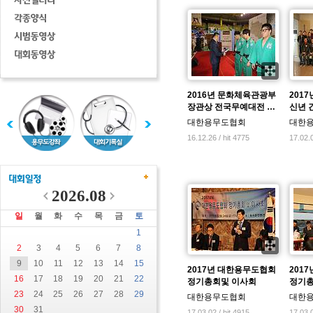
2016년 문화체육관광부
201
장관상 전국무예대전 …
신년 
대한용무도협회
대한
16.12.26 / hit 4775
17.02.0
2026.08
일
월
화
수
목
금
토
1
2
3
4
5
6
7
8
9
10
11
12
13
14
15
2017년 대한용무도협회
201
16
17
18
19
20
21
22
정기총회및 이사회
정기총
23
24
25
26
27
28
29
대한용무도협회
대한
30
31
17.03.02 / hit 4915
17.03.0