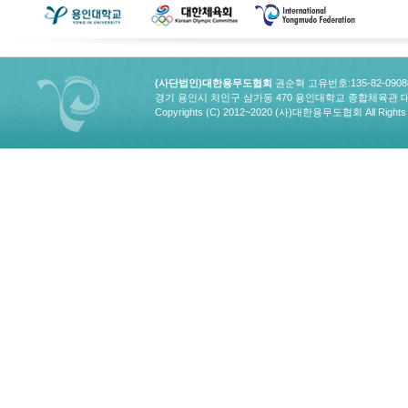
(사단법인)대한용무도협회
권순혁 고유번호:135-82-090
경기 용인시 처인구 삼가동 470 용인대학교 종합체육관 대한용무도협회
Copyrights (C) 2012~2020 (사)대한용무도협회 All Rights 