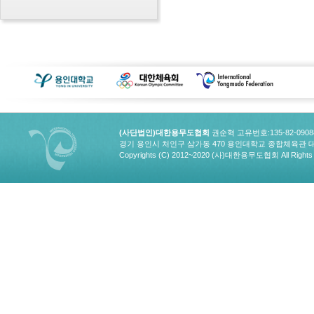
(사단법인)대한용무도협회
권순혁 고유번호:135-82-090
경기 용인시 처인구 삼가동 470 용인대학교 종합체육관 대한용무도협회
Copyrights (C) 2012~2020 (사)대한용무도협회 All Rights 